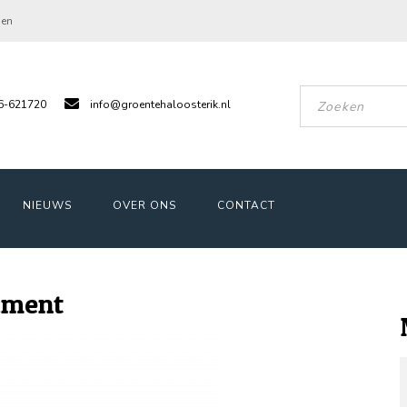
gen
6-621720
info@groentehaloosterik.nl
NIEUWS
OVER ONS
CONTACT
timent