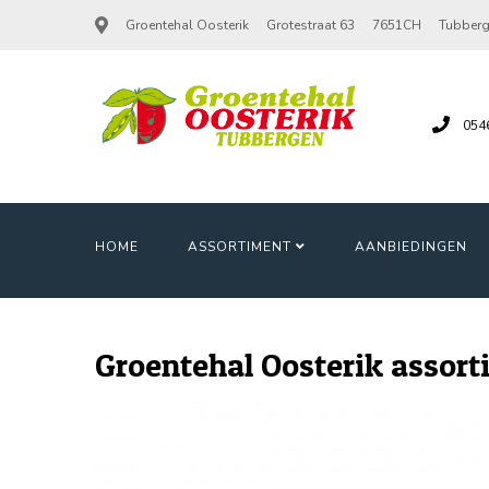
Groentehal Oosterik
Grotestraat 63
7651CH
Tubber
054
HOME
ASSORTIMENT
AANBIEDINGEN
Groentehal Oosterik assor