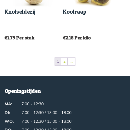
Knolselderij
Koolraap
€
1.79
Per stuk
€
2.18
Per kilo
1
2
→
Openingstijden
MA:
7:00 - 12:30
DI:
7.00 - 12:30 / 13:00 - 18.00
WO:
7.00 - 12:30 / 13:00 - 18.00