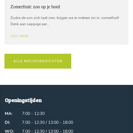
Zomerfruit: zon op je bord
Zodra de zon zich laat zien, krijgen we er meteen zin in: zomerfruit!
Denk aan sappige aar...
LEES MEER
ALLE NIEUWSBERICHTEN
Openingstijden
MA:
7:00 - 12:30
DI:
7.00 - 12:30 / 13:00 - 18.00
WO:
7.00 - 12:30 / 13:00 - 18.00