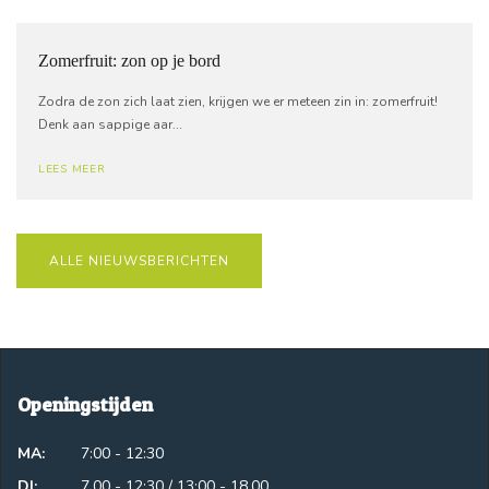
Zomerfruit: zon op je bord
Zodra de zon zich laat zien, krijgen we er meteen zin in: zomerfruit!
Denk aan sappige aar...
LEES MEER
ALLE NIEUWSBERICHTEN
Openingstijden
MA:
7:00 - 12:30
DI:
7.00 - 12:30 / 13:00 - 18.00