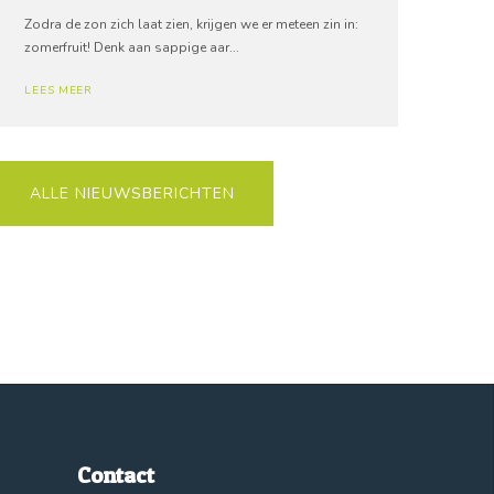
Zodra de zon zich laat zien, krijgen we er meteen zin in:
zomerfruit! Denk aan sappige aar...
LEES MEER
ALLE NIEUWSBERICHTEN
Contact