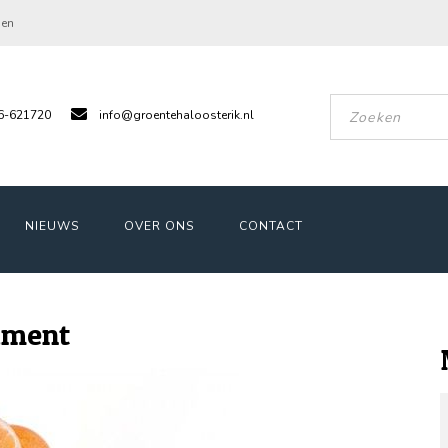
gen
6-621720
info@groentehaloosterik.nl
NIEUWS
OVER ONS
CONTACT
timent