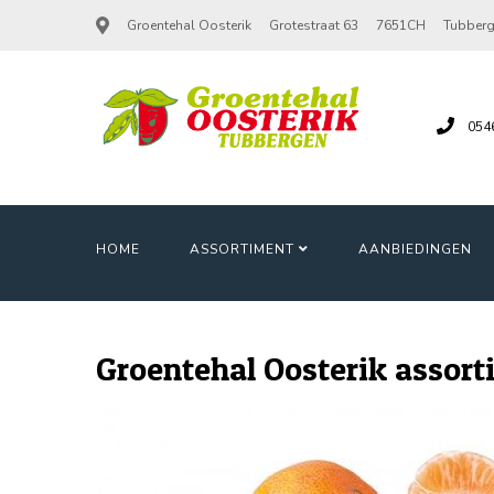
Groentehal Oosterik
Grotestraat 63
7651CH
Tubber
054
HOME
ASSORTIMENT
AANBIEDINGEN
Groentehal Oosterik assor