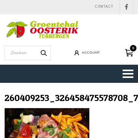
CONTACT
0
ACCOUNT
260409253_326458475578708_7