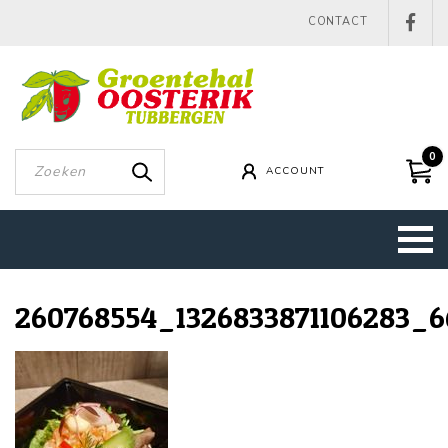
CONTACT
0
ACCOUNT
260768554_1326833871106283_6