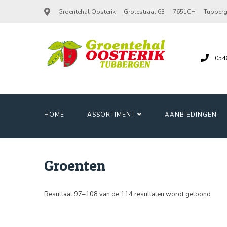
Groentehal Oosterik
Grotestraat 63
7651CH
Tubber
054
HOME
ASSORTIMENT
AANBIEDINGEN
Groenten
Resultaat 97–108 van de 114 resultaten wordt getoond