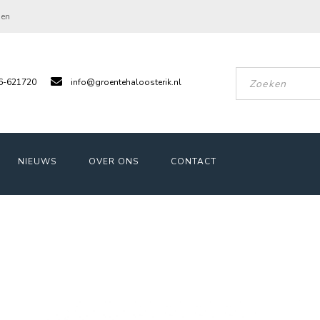
gen
6-621720
info@groentehaloosterik.nl
NIEUWS
OVER ONS
CONTACT