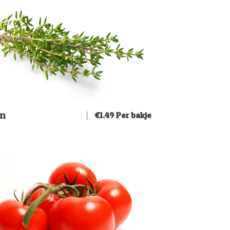
jm
€
1.49
Per bakje