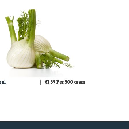
el
€
1.59
Per 500 gram