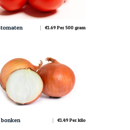
stomaten
€
1.69
Per 500 gram
 bonken
€
1.49
Per kilo