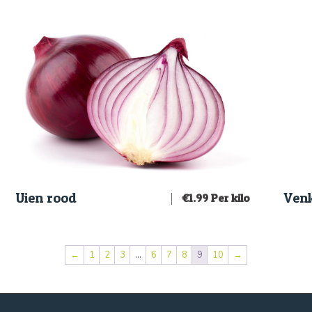
Uien rood
Venk
€
1.99
Per kilo
←
1
2
3
…
6
7
8
9
10
→