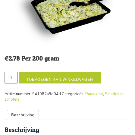
€
2.78
Per 200 gram
ham
prei
TOEVOEGEN AAN WINKELWAGEN
salade
aantal
Artikelnummer:
941082a9d04d
Categorieën:
Rauwkost
,
Salades en
schotels
Beschrijving
Beschrijving